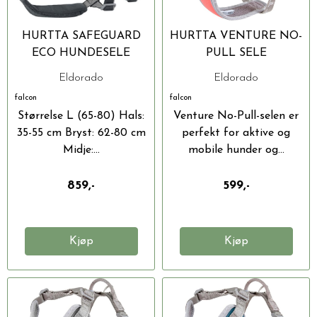
HURTTA SAFEGUARD
HURTTA VENTURE NO-
ECO HUNDESELE
PULL SELE
Eldorado
Eldorado
falcon
falcon
Størrelse L (65-80) Hals:
Venture No-Pull-selen er
35-55 cm Bryst: 62-80 cm
perfekt for aktive og
Midje:...
mobile hunder og...
859,-
599,-
Kjøp
Kjøp