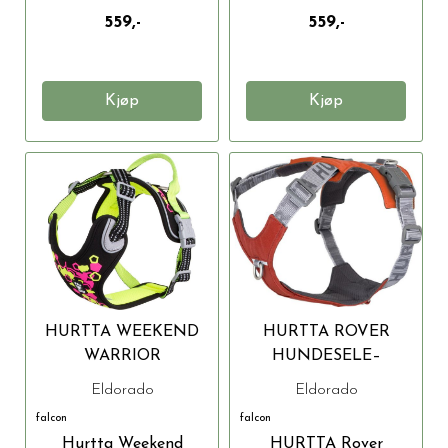
559,-
559,-
Kjøp
Kjøp
HURTTA WEEKEND
HURTTA ROVER
WARRIOR
HUNDESELE–
HUNDESELE
CINNAMON (S: 45–60
Eldorado
Eldorado
CM)
falcon
falcon
Hurtta Weekend
HURTTA Rover