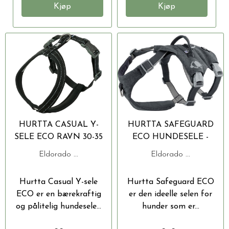
Kjøp
Kjøp
HURTTA CASUAL Y-
HURTTA SAFEGUARD
SELE ECO RAVN 30-35
ECO HUNDESELE -
CM
RØMNINGSSIKKER
Eldorado ...
Eldorado ...
SELE STR XL (75-95)
Hurtta Casual Y-sele
Hurtta Safeguard ECO
ECO er en bærekraftig
er den ideelle selen for
og pålitelig hundesele...
hunder som er...