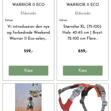
WARRIOR II ECO
WARRIOR II ECO
HUNDESELE
HUNDESELE
Eldorado
Eldorado
falcon
falcon
Vi introduserer den nye
Størrelse XL (75-100):
og forbedrede Weekend
Hals: 40-65 cm | Bryst:
Warrior II Eco-selen,...
72-100 cm Flere...
559,-
659,-
Kjøp
Kjøp