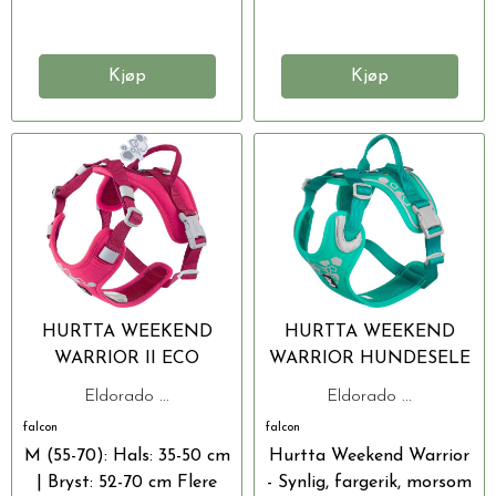
Kjøp
Kjøp
HURTTA WEEKEND
HURTTA WEEKEND
WARRIOR II ECO
WARRIOR HUNDESELE
HUNDESELE
XS: 40-45 CM
Eldorado ...
Eldorado ...
falcon
falcon
M (55-70): Hals: 35-50 cm
Hurtta Weekend Warrior
| Bryst: 52-70 cm Flere
- Synlig, fargerik, morsom