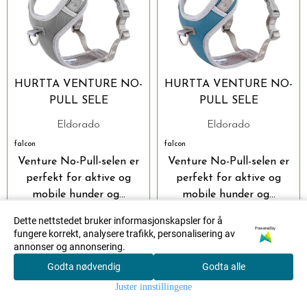
HURTTA VENTURE NO-
HURTTA VENTURE NO-
PULL SELE
PULL SELE
Eldorado
Eldorado
falcon
falcon
Venture No-Pull-selen er
Venture No-Pull-selen er
perfekt for aktive og
perfekt for aktive og
mobile hunder og...
mobile hunder og...
Dette nettstedet bruker informasjonskapsler for å
499,-
499,-
Powered by
fungere korrekt, analysere trafikk, personalisering av
annonser og annonsering.
Godta nødvendig
Godta alle
0
Kjøp
Kjøp
Juster innstillingene
Hjem
Meny
Søk
Konto
Handlekurv