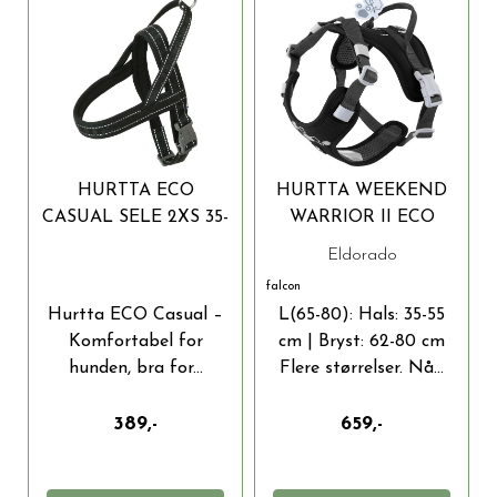
HURTTA ECO
HURTTA WEEKEND
CASUAL SELE 2XS 35-
WARRIOR II ECO
45 CM |
HUNDESELE
Eldorado
MILJØVENNLIG
falcon
Hurtta ECO Casual –
L(65-80): Hals: 35-55
Komfortabel for
cm | Bryst: 62-80 cm
hunden, bra for...
Flere størrelser. Nå...
389,-
659,-