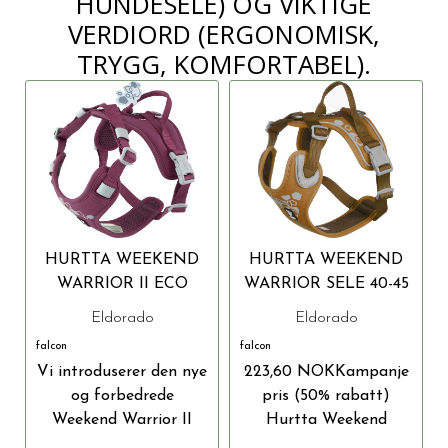
HUNDESELE) OG VIKTIGE
VERDIORD (ERGONOMISK,
TRYGG, KOMFORTABEL).
HURTTA WEEKEND
HURTTA WEEKEND
WARRIOR II ECO
WARRIOR SELE 40-45
HUNDESELE
CM ØRKEN
Eldorado
Eldorado
falcon
falcon
Vi introduserer den nye
223,60 NOKKampanje
og forbedrede
pris (50% rabatt)
Weekend Warrior II
Hurtta Weekend
Eco-selen,...
Warrior -...