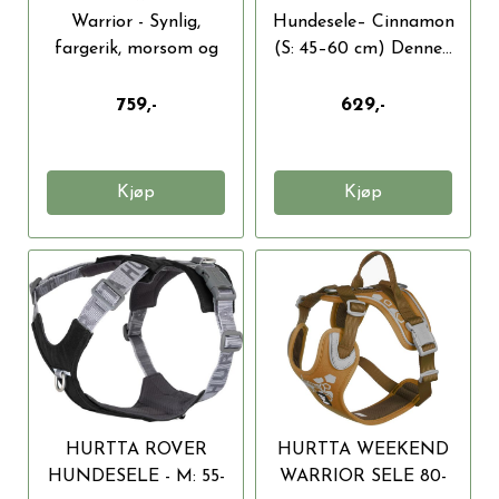
Warrior - Synlig,
Hundesele– Cinnamon
fargerik, morsom og
(S: 45–60 cm) Denne...
sikker sele...
759,-
629,-
Kjøp
Kjøp
HURTTA ROVER
HURTTA WEEKEND
HUNDESELE - M: 55-
WARRIOR SELE 80-