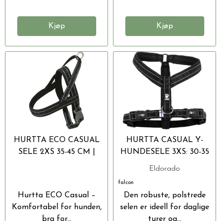
Kjøp
Kjøp
HURTTA ECO CASUAL
HURTTA CASUAL Y-
SELE 2XS 35-45 CM |
HUNDESELE 3XS: 30-35
MILJØVENNLIG
CM
Eldorado
falcon
Hurtta ECO Casual –
Den robuste, polstrede
Komfortabel for hunden,
selen er ideell for daglige
bra for...
turer og...