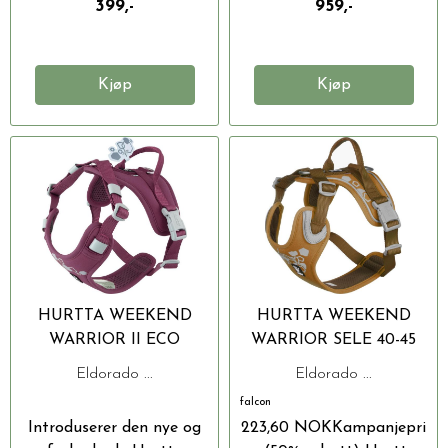
399,-
959,-
Kjøp
Kjøp
HURTTA WEEKEND
HURTTA WEEKEND
WARRIOR II ECO
WARRIOR SELE 40-45
HUNDESELE XS (40-50
CM ØRKEN
Eldorado ...
Eldorado ...
CM)
falcon
Introduserer den nye og
223,60 NOKKampanjepri