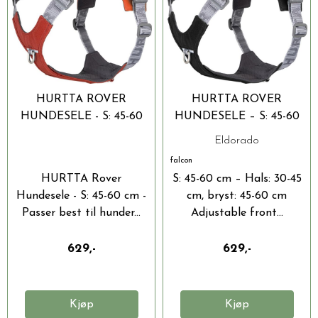
HURTTA ROVER
HURTTA ROVER
HUNDESELE - S: 45-60
HUNDESELE – S: 45-60
CM
CM
Eldorado
falcon
HURTTA Rover
S: 45-60 cm – Hals: 30-45
Hundesele - S: 45-60 cm -
cm, bryst: 45-60 cm
Passer best til hunder...
Adjustable front...
629,-
629,-
Kjøp
Kjøp