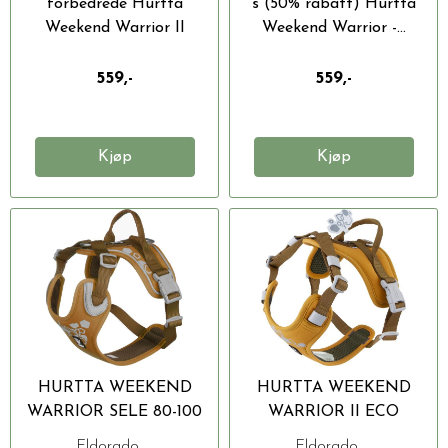
forbedrede Hurtta
s (50% rabatt) Hurtta
Weekend Warrior II
Weekend Warrior -...
ECO...
559,-
559,-
Kjøp
Kjøp
HURTTA WEEKEND
HURTTA WEEKEND
WARRIOR SELE 80-100
WARRIOR II ECO
CM, ØRKEN
HUNDESELE
Eldorado ...
Eldorado ...