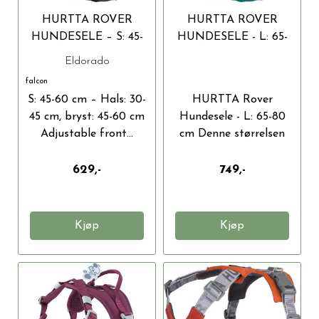
HURTTA ROVER
HURTTA ROVER
HUNDESELE – S: 45-
HUNDESELE - L: 65-
60 CM
80 CM
Eldorado
falcon
S: 45-60 cm – Hals: 30-
HURTTA Rover
45 cm, bryst: 45-60 cm
Hundesele - L: 65-80
Adjustable front...
cm Denne størrelsen
passer...
629,-
749,-
Kjøp
Kjøp