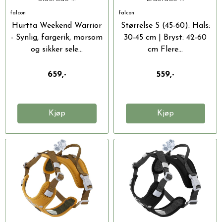
falcon
falcon
Hurtta Weekend Warrior
Størrelse S (45-60): Hals:
- Synlig, fargerik, morsom
30-45 cm | Bryst: 42-60
og sikker sele...
cm Flere...
659,-
559,-
Kjøp
Kjøp