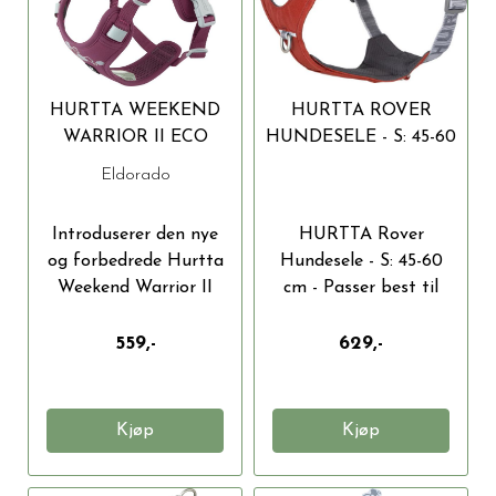
HURTTA WEEKEND
HURTTA ROVER
WARRIOR II ECO
HUNDESELE - S: 45-60
HUNDESELE XS (40-
CM
Eldorado
50 CM)
Introduserer den nye
HURTTA Rover
og forbedrede Hurtta
Hundesele - S: 45-60
Weekend Warrior II
cm - Passer best til
ECO...
hunder...
559,-
629,-
Kjøp
Kjøp