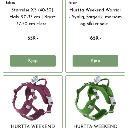
falcon
falcon
Størrelse XS (40-50):
Hurtta Weekend Warrior
Hals: 20-35 cm | Bryst:
- Synlig, fargerik, morsom
37-50 cm Flere...
og sikker sele...
559,-
659,-
Kjøp
Kjøp
HURTTA WEEKEND
HURTTA WEEKEND