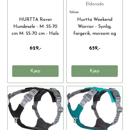
70 CM
100 CM, ØRKEN
Eldorado
falcon
HURTTA Rover
Hurtta Weekend
Hundesele - M: 55-70
Warrior - Synlig,
cm M: 55-70 cm - Hals:
fargerik, morsom og
35-50 cm,...
sikker sele...
629,-
659,-
Kjøp
Kjøp