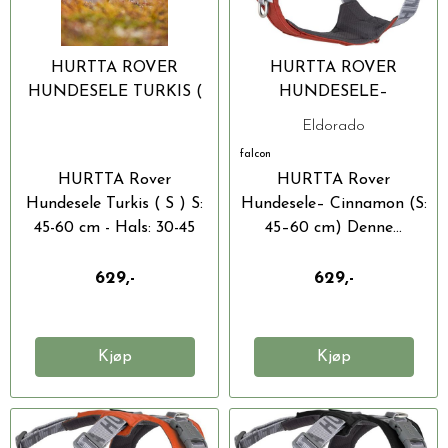
HURTTA ROVER
HURTTA ROVER
HUNDESELE TURKIS (
HUNDESELE–
S )
CINNAMON (S: 45–60
Eldorado
CM)
falcon
HURTTA Rover
HURTTA Rover
Hundesele Turkis ( S ) S:
Hundesele– Cinnamon (S:
45-60 cm - Hals: 30-45
45–60 cm) Denne...
cm,...
629,-
629,-
Kjøp
Kjøp