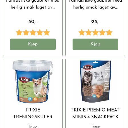
Fantastiske godbiter med
Fantastiske godbiter med
herlig smak laget av...
herlig smak laget av...
30,-
25,-
Karakter:
5.0 av 5 mulige
Karakter:
5.0 av 
Kjøp
Kjøp
TRIXIE
TRIXIE PREMIO MEAT
TRENINGSKULER
MINIS 4 SNACKPACK
M/LAM 500G
400G
Trixie
Trixie