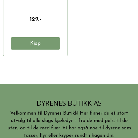
129,-
Kjøp
DYRENES BUTIKK AS
Velkommen til Dyrenes Butikk! Her finner du et stort
utvalg til alle slags kjæledyr – fra de med pels, til de
uten, og til de med fjær. Vi har også noe til dyrene som
tasser, flyr eller kryper rundt i hagen din.