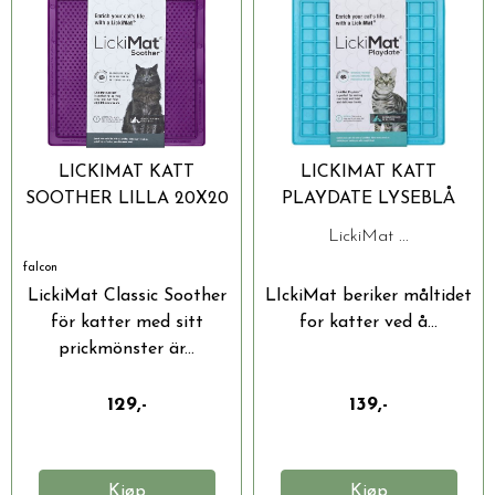
LICKIMAT KATT
LICKIMAT KATT
SOOTHER LILLA 20X20
PLAYDATE LYSEBLÅ
CM
20X20CM
LickiMat ...
falcon
LickiMat Classic Soother
LIckiMat beriker måltidet
för katter med sitt
for katter ved å...
prickmönster är...
129,-
139,-
Kjøp
Kjøp