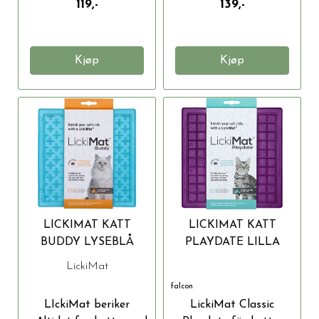
119,-
139,-
Kjøp
Kjøp
LICKIMAT KATT
LICKIMAT KATT
BUDDY LYSEBLÅ
PLAYDATE LILLA
20X20CM
20X20 CM
LickiMat
falcon
LIckiMat beriker
LickiMat Classic