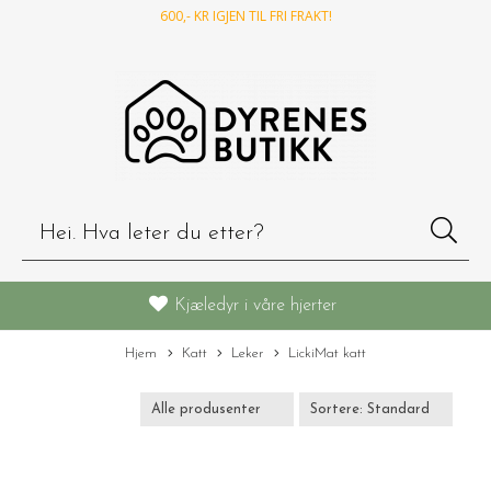
600
,- KR IGJEN TIL FRI FRAKT!
Kjæledyr i våre hjerter
Hjem
Katt
Leker
LickiMat katt