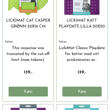
LICKIMAT CAT CASPER
LICKIMAT KATT
GRØNN 22X16 CM
PLAYDATE LILLA 20X20
CM
falcon
falcon
This response was
LickiMat Classic Playdate
truncated by the cut-off
för katter med sitt
limit (max tokens).
prickmönster är...
Open...
139,-
139,-
Kjøp
Kjøp