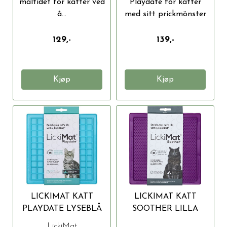
måltidet for katter ved
Playdate för katter
å...
med sitt prickmönster
är...
129,-
139,-
Kjøp
Kjøp
LICKIMAT KATT
LICKIMAT KATT
PLAYDATE LYSEBLÅ
SOOTHER LILLA
20X20CM
20X20 CM
LickiMat