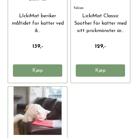
falcon
LIckiMat beriker
LickiMat Classic
måltidet for katter ved
Soother för katter med
å...
sitt prickmönster är...
139,-
129,-
Kjøp
Kjøp