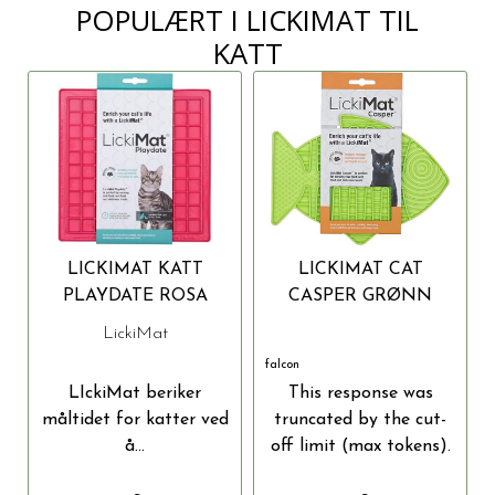
POPULÆRT I
LICKIMAT TIL
KATT
LICKIMAT KATT
LICKIMAT CAT
PLAYDATE ROSA
CASPER GRØNN
20X20CM
22X16 CM
LickiMat
falcon
LIckiMat beriker
This response was
måltidet for katter ved
truncated by the cut-
å...
off limit (max tokens).
Open...