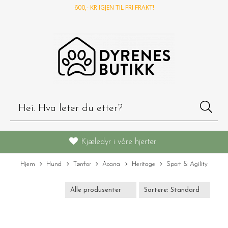
600
,- KR IGJEN TIL FRI FRAKT!
Kjæledyr i våre hjerter
Hjem
Hund
Tørrfor
Acana
Heritage
Sport & Agility