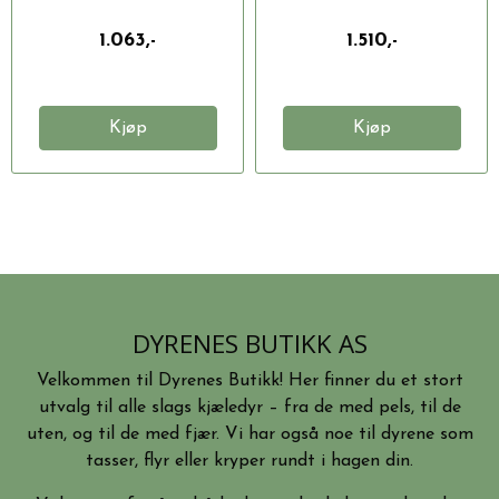
1.063,-
1.510,-
Kjøp
Kjøp
DYRENES BUTIKK AS
Velkommen til Dyrenes Butikk! Her finner du et stort
utvalg til alle slags kjæledyr – fra de med pels, til de
uten, og til de med fjær. Vi har også noe til dyrene som
tasser, flyr eller kryper rundt i hagen din.