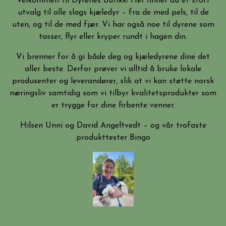
Velkommen til Dyrenes Butikk! Her finner du et stort
utvalg til alle slags kjæledyr – fra de med pels, til de
uten, og til de med fjær. Vi har også noe til dyrene som
tasser, flyr eller kryper rundt i hagen din.
Vi brenner for å gi både deg og kjæledyrene dine det
aller beste. Derfor prøver vi alltid å bruke lokale
produsenter og leverandører, slik at vi kan støtte norsk
næringsliv samtidig som vi tilbyr kvalitetsprodukter som
er trygge for dine firbente venner.
Hilsen Unni og David Angeltvedt – og vår trofaste
produkttester Bingo