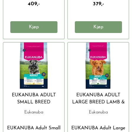
409,-
379,-
Kjøp
Kjøp
EUKANUBA ADULT
EUKANUBA ADULT
SMALL BREED
LARGE BREED LAMB &
M.KYLLING ( 7,5KG )
RICE ( 3 KG )
Eukanuba
Eukanuba
EUKANUBA Adult Small
EUKANUBA Adult Large