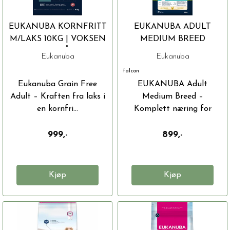
EUKANUBA KORNFRITT
EUKANUBA ADULT
M/LAKS 10KG | VOKSEN
MEDIUM BREED
KATT 1 ÅR+
KYLLING 12KG |
Eukanuba
Eukanuba
FULLFÔR
falcon
Eukanuba Grain Free
EUKANUBA Adult
Adult – Kraften fra laks i
Medium Breed –
en kornfri...
Komplett næring for
aktive...
999,-
899,-
Kjøp
Kjøp