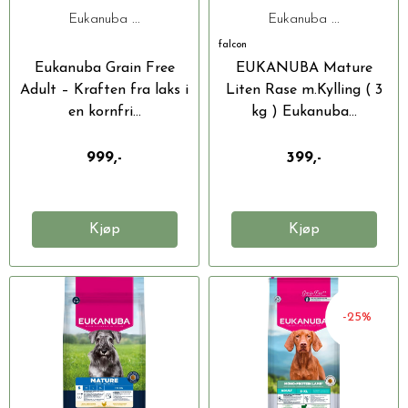
10KG | VOKSEN KATT 1
M.KYLLING ( 3 KG )
Eukanuba ...
Eukanuba ...
ÅR+
falcon
Eukanuba Grain Free
EUKANUBA Mature
Adult – Kraften fra laks i
Liten Rase m.Kylling ( 3
en kornfri...
kg ) Eukanuba...
999,-
399,-
Kjøp
Kjøp
-25%