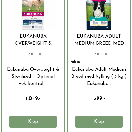
EUKANUBA
EUKANUBA ADULT
OVERWEIGHT &
MEDIUM BREED MED
STERILISED 12KG |
KYLLING ( 3 KG )
Eukanuba
Eukanuba
VEKTKONTROLL HUND
falcon
Eukanuba Overweight &
Eukanuba Adult Medium
Sterilised – Optimal
Breed med Kylling ( 3 kg )
vektkontroll...
Eukanuba...
1.049,-
399,-
Kjøp
Kjøp