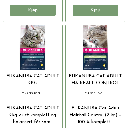
Kjøp
Kjøp
EUKANUBA CAT ADULT
EUKANUBA CAT ADULT
2KG
HAIRBALL CONTROL
2KG | KYLLING
Eukanuba ...
Eukanuba ...
EUKANUBA CAT ADULT
EUKANUBA Cat Adult
2kg, er et komplett og
Hairball Control (2 kg) –
balansert fôr som...
100 % komplett...