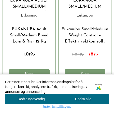
EUKANUBA ADULT
EUKANUBA
SMALL/MEDIUM
SMALL/MEDIUM
BREED LAM & RIS ( 12
WEIGHT CONTROL
Eukanuba
Eukanuba
KG )
12KG | SLANKEFÔR
EUKANUBA Adult
Eukanuba Small/Medium
Small/Medium Breed
Weight Control –
Lam & Ris - 12 Kg
Effektiv vektkontroll...
Eukanuba...
1.019,-
787,-
1.049,-
Kjøp
Kjøp
Dette nettstedet bruker informasjonskapsler for å
Powered by
fungere korrekt, analysere trafikk, personalisering av
annonser og annonsering.
Godta nødvendig
Godta alle
0
Juster innstillingene
Hjem
Meny
Søk
Konto
Handlekurv