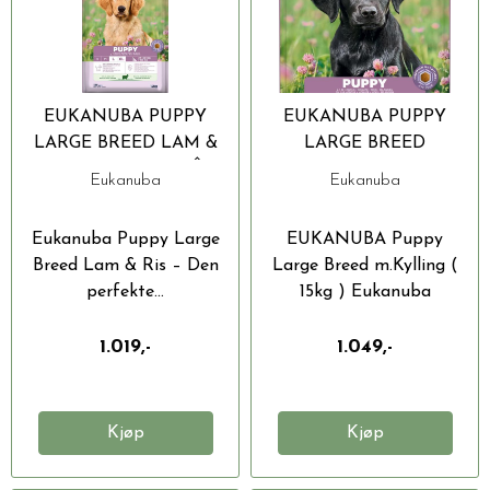
EUKANUBA PUPPY
EUKANUBA PUPPY
LARGE BREED LAM &
LARGE BREED
RIS 12KG | VALPEFÔR
M.KYLLING ( 15KG )
Eukanuba
Eukanuba
Eukanuba Puppy Large
EUKANUBA Puppy
Breed Lam & Ris – Den
Large Breed m.Kylling (
perfekte...
15kg ) Eukanuba
Growing...
1.019,-
1.049,-
Kjøp
Kjøp