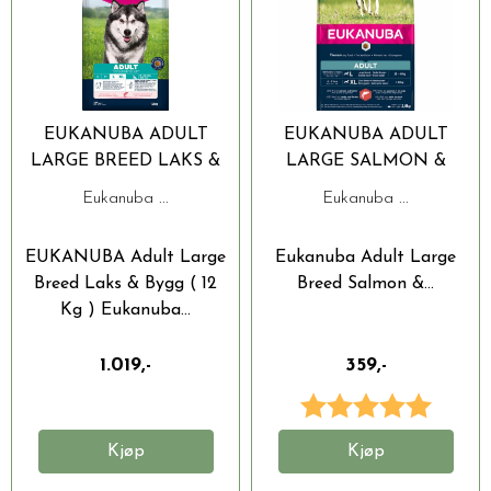
EUKANUBA ADULT
EUKANUBA ADULT
LARGE BREED LAKS &
LARGE SALMON &
BYGG ( 12 KG )
BARLEY 2,5KG
Eukanuba ...
Eukanuba ...
EUKANUBA Adult Large
Eukanuba Adult Large
Breed Laks & Bygg ( 12
Breed Salmon &...
Kg ) Eukanuba...
1.019,-
359,-
Karakter:
5.0 av 
Kjøp
Kjøp