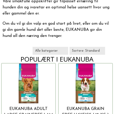
Våre smakfulle oppskrifter gir tilpasset ernæring til
hunden din og ivaretar en optimal helse uansett hvor ung
eller gammel den er.
Om du vil gi din valp en god start på livet, eller om du vil
gi din gamle hund det aller beste, EUKANUBA gir din
hund all den næring den trenger.
POPULÆRT I
EUKANUBA
EUKANUBA ADULT
EUKANUBA GRAIN