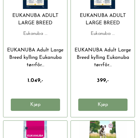
EUKANUBA ADULT
EUKANUBA ADULT
LARGE BREED
LARGE BREED
KYLLING 15KG
KYLLING 3KG
Eukanuba ...
Eukanuba ...
EUKANUBA Adult Large
EUKANUBA Adult Large
Breed kylling Eukanuba
Breed kylling Eukanuba
tørrfôr...
tørrfôr...
1.049,-
399,-
Kjøp
Kjøp