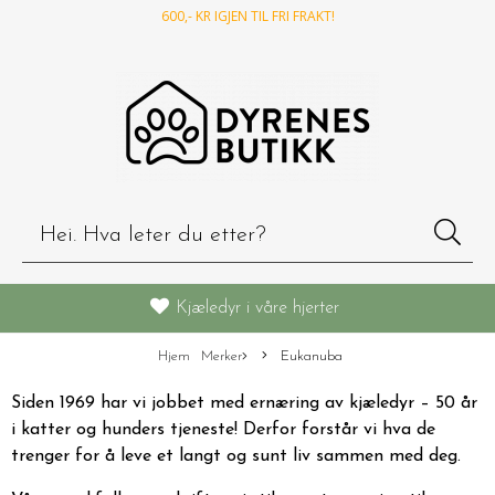
600
,- KR IGJEN TIL FRI FRAKT!
Kjæledyr i våre hjerter
Hjem
Merker
Eukanuba
Siden 1969 har vi jobbet med ernæring av kjæledyr – 50 år
i katter og hunders tjeneste! Derfor forstår vi hva de
trenger for å leve et langt og sunt liv sammen med deg.