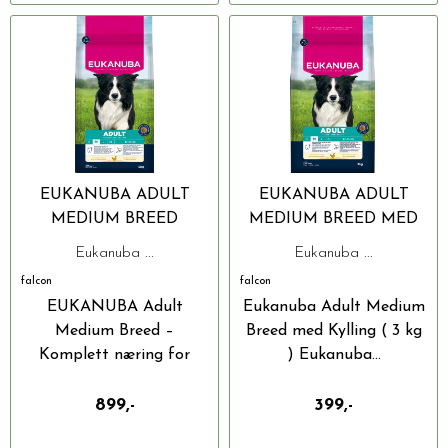
EUKANUBA ADULT
EUKANUBA ADULT
MEDIUM BREED
MEDIUM BREED MED
KYLLING 12KG |
KYLLING ( 3 KG )
Eukanuba ...
Eukanuba ...
FULLFÔR
falcon
falcon
EUKANUBA Adult
Eukanuba Adult Medium
Medium Breed –
Breed med Kylling ( 3 kg
Komplett næring for
) Eukanuba...
aktive...
899,-
399,-