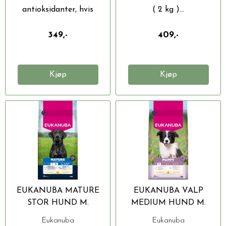
antioksidanter, hvis
( 2 kg )...
effekt...
349,-
409,-
Kjøp
Kjøp
EUKANUBA MATURE
EUKANUBA VALP
STOR HUND M.
MEDIUM HUND M.
KYLLING ( 12 KG )
KYLLING - ( 12 KG )
Eukanuba
Eukanuba