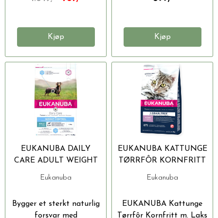
Kjøp
Kjøp
EUKANUBA DAILY
EUKANUBA KATTUNGE
CARE ADULT WEIGHT
TØRRFÔR KORNFRITT
CONTROL 2.3KG
M. LAKS ( 2 KG )
Eukanuba
Eukanuba
Bygger et sterkt naturlig
EUKANUBA Kattunge
forsvar med
Tørrfôr Kornfritt m. Laks