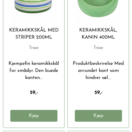
KERAMIKKSKÅL MED
KERAMIKKSKÅL,
STRIPER 200ML
KANIN 400ML
Trixie
Trixie
Kjempefin keramikkskål
Produktbeskrivelse Med
for smådyr. Den buede
avrundet kant som
kanten...
hindrer søl....
59,-
59,-
Kjøp
Kjøp