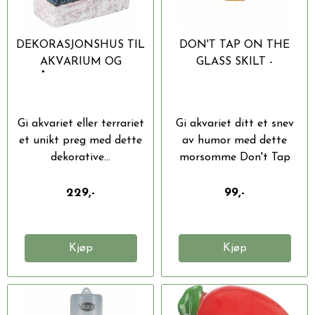
DEKORASJONSHUS TIL
DON'T TAP ON THE
AKVARIUM OG
GLASS SKILT -
SMÅDYR 18,5X9,2X15,7
MORSOM
CM
AKVARIEDEKORASJON
8CM
Gi akvariet eller terrariet
Gi akvariet ditt et snev
et unikt preg med dette
av humor med dette
dekorative...
morsomme Don't Tap
On...
229,-
99,-
Kjøp
Kjøp