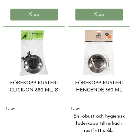
Kjøp
Kjøp
FÔREKOPP RUSTFRI
FÔREKOPP RUSTFRI
CLICK-ON 880 ML, Ø
HENGENDE 560 ML
14,5 CM
Ø12,5 CM
falcon
falcon
En robust och hygienisk
foderkopp tillverkad i
rostfritt stål,...