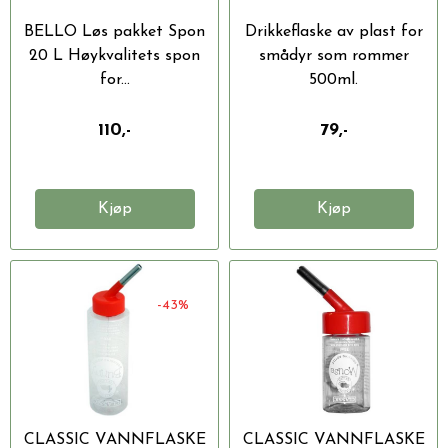
BELLO Løs pakket Spon
Drikkeflaske av plast for
20 L Høykvalitets spon
smådyr som rommer
for...
500ml.
110,-
79,-
Kjøp
Kjøp
-43%
CLASSIC VANNFLASKE
CLASSIC VANNFLASKE