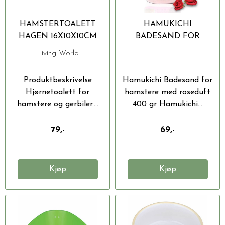
HAMSTERTOALETT
HAMUKICHI
HAGEN 16X10X10CM
BADESAND FOR
HAMSTERE MED
Living World
ROSEDUFT 400 GR
Produktbeskrivelse
Hamukichi Badesand for
Hjørnetoalett for
hamstere med roseduft
hamstere og gerbiler....
400 gr Hamukichi...
79,-
69,-
Kjøp
Kjøp