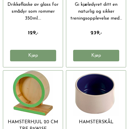
Drikkeflaske av glass for
Gi kjæledyret ditt en
smådyr som rommer
naturlig og sikker
350ml....
treningsopplevelse med...
129,-
239,-
Kjøp
Kjøp
HAMSTERHJUL 20 CM
HAMSTERSKÅL
TRE PAWISE