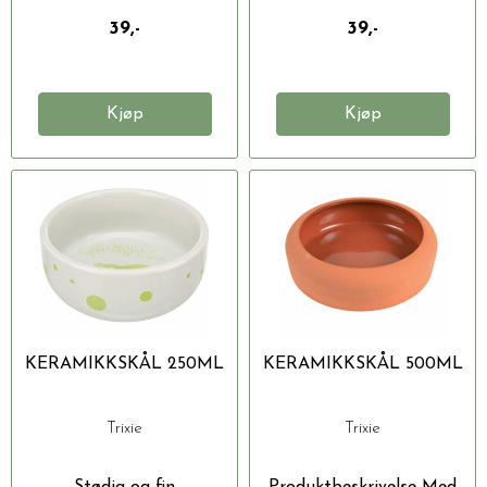
39,-
39,-
Kjøp
Kjøp
KERAMIKKSKÅL 250ML
KERAMIKKSKÅL 500ML
Trixie
Trixie
Stødig og fin
Produktbeskrivelse Med