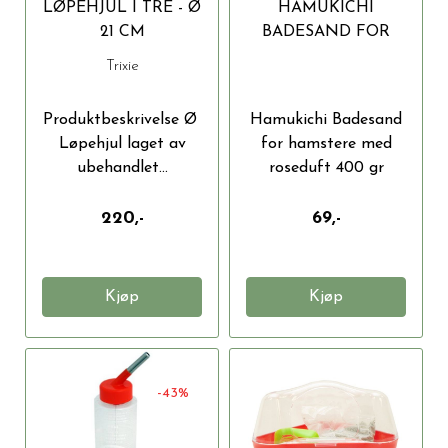
LØPEHJUL I TRE - Ø
HAMUKICHI
21 CM
BADESAND FOR
HAMSTERE MED
Trixie
ROSEDUFT 400 GR
Produktbeskrivelse Ø
Hamukichi Badesand
Løpehjul laget av
for hamstere med
ubehandlet...
roseduft 400 gr
Hamukichi...
220,-
69,-
Kjøp
Kjøp
-43%