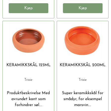
Kjøp
Kjøp
KERAMIKKSKÅL 125ML
KERAMIKKSKÅL 200ML
Trixie
Trixie
Produktbeskrivelse Med
Super keramikkskål for
avrundet kant som
smådyr, for eksempel
forhindrer søl....
marsvin....