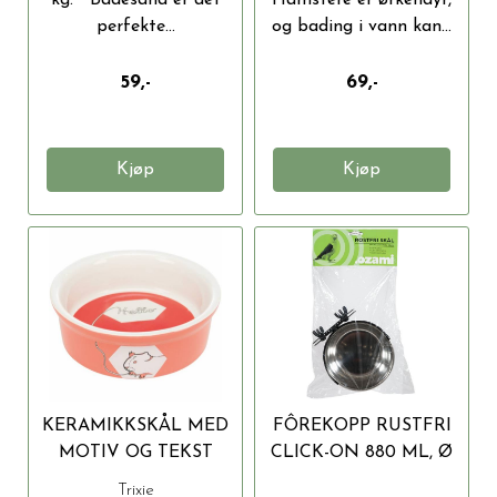
perfekte...
og bading i vann kan...
59,-
69,-
Kjøp
Kjøp
KERAMIKKSKÅL MED
FÔREKOPP RUSTFRI
MOTIV OG TEKST
CLICK-ON 880 ML, Ø
240ML
14,5 CM
Trixie