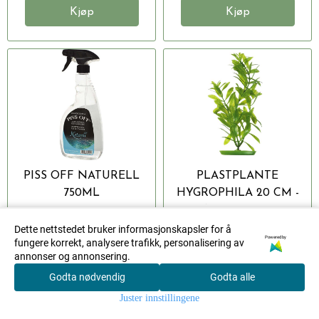
Kjøp
Kjøp
PISS OFF NATURELL
PLASTPLANTE
750ML
HYGROPHILA 20 CM -
NATURTRO
Ozami
DEKORASJON TIL
Dette nettstedet bruker informasjonskapsler for å
Powered by
fungere korrekt, analysere trafikk, personalisering av
AKVARIUM
Piss Off Naturell 750ml
Gi akvariet ditt et
annonser og annonsering.
Spray til å fjerne lukt og
naturlig og frodig
Godta nødvendig
Godta alle
0
flekker...
utseende med denne
Juster innstillingene
Hjem
Meny
Søk
Konto
Handlekurv
vakre...