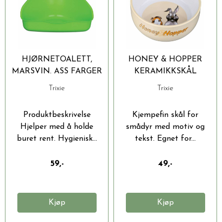
HJØRNETOALETT,
HONEY & HOPPER
MARSVIN. ASS FARGER
KERAMIKKSKÅL
Trixie
Trixie
Produktbeskrivelse
Kjempefin skål for
Hjelper med å holde
smådyr med motiv og
buret rent. Hygienisk...
tekst. Egnet for...
59,-
49,-
Kjøp
Kjøp