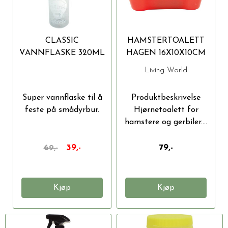
CLASSIC
HAMSTERTOALETT
VANNFLASKE 320ML
HAGEN 16X10X10CM
Living World
Super vannflaske til å
Produktbeskrivelse
feste på smådyrbur.
Hjørnetoalett for
hamstere og gerbiler....
39,-
79,-
69,-
Kjøp
Kjøp