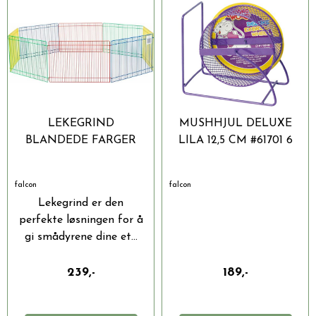
LEKEGRIND
MUSHHJUL DELUXE
BLANDEDE FARGER
LILA 12,5 CM #61701 6
34,7 X 23,2 CM
falcon
falcon
Lekegrind er den
perfekte løsningen for å
gi smådyrene dine et...
239,-
189,-