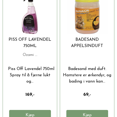
PISS OFF LAVENDEL
BADESAND
750ML
APPELSINDUFT
Ozami ...
Piss Off Lavendel 750ml
Badesand med duft.
Spray til å fjerne lukt
Hamstere er ørkendyr, og
og...
bading i vann kan...
169,-
69,-
Kjøp
Kjøp