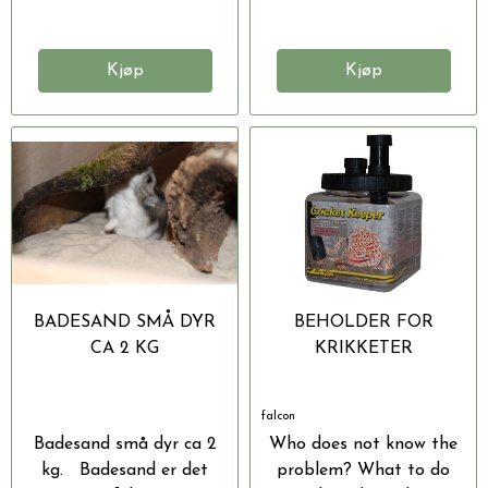
Kjøp
Kjøp
BADESAND SMÅ DYR
BEHOLDER FOR
CA 2 KG
KRIKKETER
falcon
Badesand små dyr ca 2
Who does not know the
kg. Badesand er det
problem? What to do