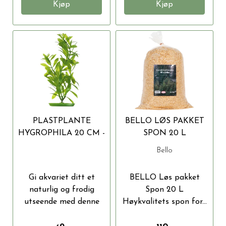
Kjøp
Kjøp
PLASTPLANTE
BELLO LØS PAKKET
HYGROPHILA 20 CM -
SPON 20 L
NATURTRO
Bello
DEKORASJON TIL
AKVARIUM
Gi akvariet ditt et
BELLO Løs pakket
naturlig og frodig
Spon 20 L
utseende med denne
Høykvalitets spon for...
vakre...