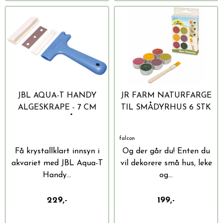
JBL AQUA-T HANDY
JR FARM NATURFARGE
ALGESKRAPE - 7 CM
TIL SMÅDYRHUS 6 STK
RUSTFRITT STÅLBLAD
FARGER
FOR ...
falcon
Få krystallklart innsyn i
Og der går du! Enten du
akvariet med JBL Aqua-T
vil dekorere små hus, leke
Handy...
og...
229,-
199,-