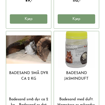
49,-
110,-
Kjøp
Kjøp
BADESAND SMÅ DYR
BADESAND
CA 2 KG
JASMINDUFT
Badesand små dyr ca 2
Badesand med duft.
kg. Badesand er det
Hamstere er ørkendyr,