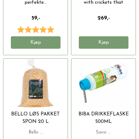
perfekte...
with crickets that
cannot...
59,-
269,-
Karakter:
5.0 av 5 mulige
Kjøp
Kjøp
BELLO LØS PAKKET
BIBA DRIKKEFLASKE
SPON 20 L
500ML
Bello ...
Savic ...