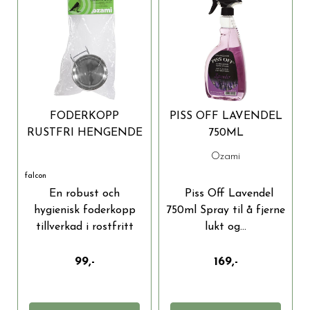
FODERKOPP
PISS OFF LAVENDEL
RUSTFRI HENGENDE
750ML
800 ML Ø 15 CM
Ozami
falcon
En robust och
Piss Off Lavendel
hygienisk foderkopp
750ml Spray til å fjerne
tillverkad i rostfritt
lukt og...
stål,...
99,-
169,-