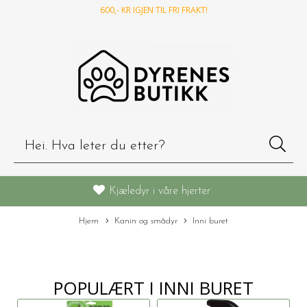
600
,- KR IGJEN TIL FRI FRAKT!
Kjæledyr i våre hjerter
Hjem
Kanin og smådyr
Inni buret
POPULÆRT I
INNI BURET