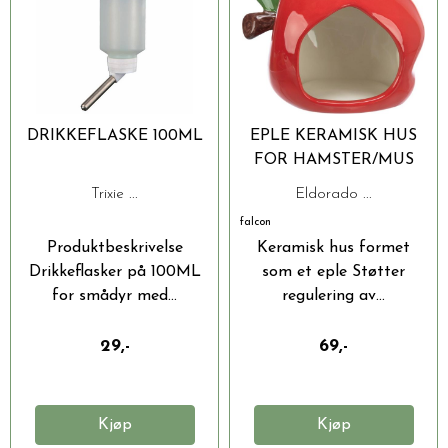
DRIKKEFLASKE 100ML
EPLE KERAMISK HUS
FOR HAMSTER/MUS
Trixie ...
Eldorado ...
falcon
Produktbeskrivelse
Keramisk hus formet
Drikkeflasker på 100ML
som et eple Støtter
for smådyr med...
regulering av...
29,-
69,-
Kjøp
Kjøp