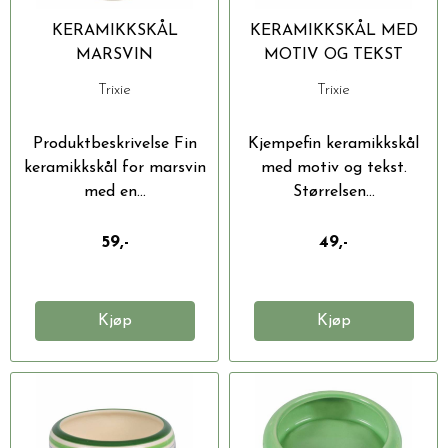
KERAMIKKSKÅL
KERAMIKKSKÅL MED
MARSVIN
MOTIV OG TEKST
240ML
Trixie
Trixie
Produktbeskrivelse Fin
Kjempefin keramikkskål
keramikkskål for marsvin
med motiv og tekst.
med en...
Størrelsen...
59,-
49,-
Kjøp
Kjøp