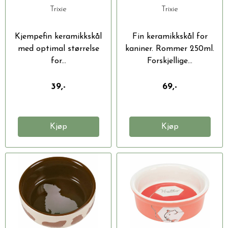
Trixie
Trixie
Kjempefin keramikkskål
Fin keramikkskål for
med optimal størrelse
kaniner. Rommer 250ml.
for...
Forskjellige...
39,-
69,-
Kjøp
Kjøp