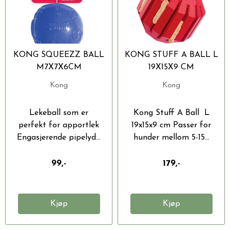
KONG SQUEEZZ BALL
KONG STUFF A BALL L
M7X7X6CM
19X15X9 CM
Kong
Kong
Lekeball som er
Kong Stuff A Ball L
perfekt for apportlek
19x15x9 cm Passer for
Engasjerende pipelyd...
hunder mellom 5-15...
99,-
179,-
Kjøp
Kjøp