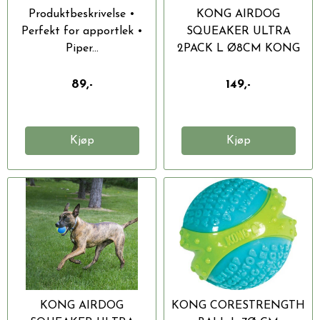
Produktbeskrivelse •
KONG AIRDOG
Perfekt for apportlek •
SQUEAKER ULTRA
Piper...
2PACK L Ø8CM KONG
SqueakAir®...
89,-
149,-
Kjøp
Kjøp
KONG AIRDOG
KONG CORESTRENGTH