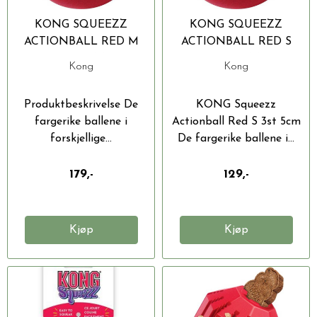
KONG SQUEEZZ
KONG SQUEEZZ
ACTIONBALL RED M
ACTIONBALL RED S
3ST 6CM
3ST 5CM
Kong
Kong
Produktbeskrivelse De
KONG Squeezz
fargerike ballene i
Actionball Red S 3st 5cm
forskjellige...
De fargerike ballene i...
179,-
129,-
Kjøp
Kjøp