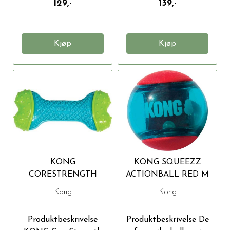
129,-
139,-
Kjøp
Kjøp
KONG
KONG SQUEEZZ
CORESTRENGTH
ACTIONBALL RED M
BONE S/M 14X6X3 CM
3ST 6CM
Kong
Kong
Produktbeskrivelse
Produktbeskrivelse De