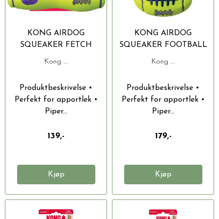
KONG AIRDOG
KONG AIRDOG
SQUEAKER FETCH
SQUEAKER FOOTBALL
STICK M. TAU M
L 17X11CM
Kong ...
Kong ...
25.5X11X5CM
Produktbeskrivelse •
Produktbeskrivelse •
Perfekt for apportlek •
Perfekt for apportlek •
Piper...
Piper...
139,-
179,-
Kjøp
Kjøp