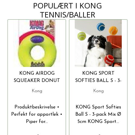
POPULÆRT I
KONG
TENNIS/BALLER
KONG AIRDOG
KONG SPORT
SQUEAKER DONUT
SOFTIES BALL S - 3-
M 13X4CM
PACK MIX Ø 5CM
Kong
Kong
Produktbeskrivelse •
KONG Sport Softies
Perfekt for apportlek •
Ball S - 3-pack Mix Ø
Piper for...
5cm KONG Sport...