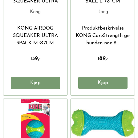
SQUEAKER ULTRA
BALL L 7Ø CM
3PACK M Ø7CM
Kong
Kong
KONG AIRDOG
Produktbeskrivelse
SQUEAKER ULTRA
KONG CoreStrength gir
3PACK M Ø7CM
hunden noe å...
Produktbeskrivelse...
159,-
189,-
Kjøp
Kjøp