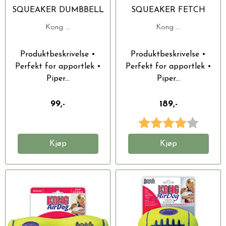
SQUEAKER DUMBBELL
SQUEAKER FETCH
S 14X6CM
STICK M. TAU L
Kong ...
Kong ...
34X13X6.5CM
Produktbeskrivelse •
Produktbeskrivelse •
Perfekt for apportlek •
Perfekt for apportlek •
Piper...
Piper...
99,-
189,-
Karakter:
4.0 av 
Kjøp
Kjøp