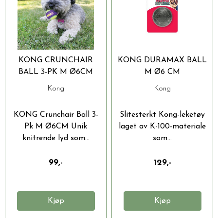
KONG CRUNCHAIR
KONG DURAMAX BALL
BALL 3-PK M Ø6CM
M Ø6 CM
Kong
Kong
KONG Crunchair Ball 3-
Slitesterkt Kong-leketøy
Pk M Ø6CM Unik
laget av K-100-materiale
knitrende lyd som...
som...
99,-
129,-
Kjøp
Kjøp