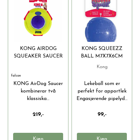
KONG AIRDOG
KONG SQUEEZZ
SQUEAKER SAUCER
BALL M7X7X6CM
M/L
Kong
falcon
KONG AirDog Saucer
Lekeball som er
kombinerar två
perfekt for apportlek
klassiska...
Engasjerende pipelyd...
219,-
99,-
Kjøp
Kjøp