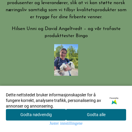
produsenter og leverandører, slik at vi kan støtte norsk
næringsliv samtidig som vi tilbyr kvalitetsprodukter som
er trygge for dine firbente venner.
Hilsen Unni og David Angeltvedt – og vår trofaste
produkttester Bingo
Dette nettstedet bruker informasjonskapsler for å
Mystore.no
Powered by
fungere korrekt, analysere trafikk, personalisering av
annonser og annonsering.
Godta nødvendig
Godta alle
0
Juster innstillingene
Hjem
Meny
Søk
Konto
Handlekurv
Om oss