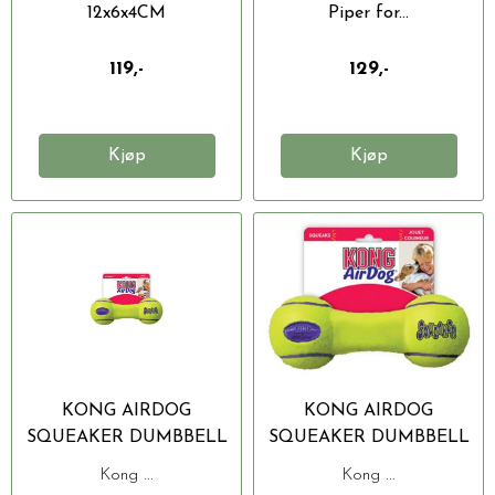
12x6x4CM
Piper for...
Produktbeskrivelse •...
119,-
129,-
Kjøp
Kjøp
KONG AIRDOG
KONG AIRDOG
SQUEAKER DUMBBELL
SQUEAKER DUMBBELL
L 24X9CM
M 18X7CM
Kong ...
Kong ...