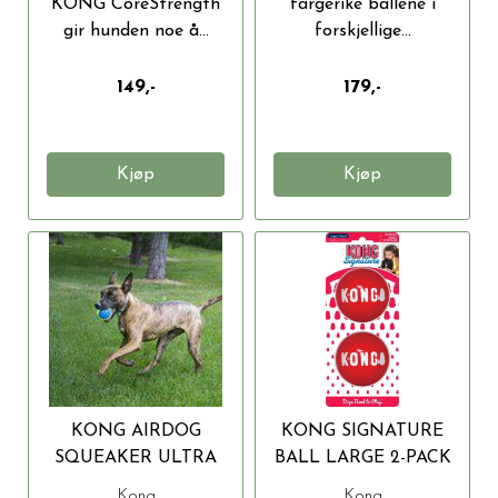
KONG CoreStrength
fargerike ballene i
gir hunden noe å...
forskjellige...
149,-
179,-
Kjøp
Kjøp
KONG AIRDOG
KONG SIGNATURE
SQUEAKER ULTRA
BALL LARGE 2-PACK
2PACK L Ø8CM
8CM
Kong
Kong