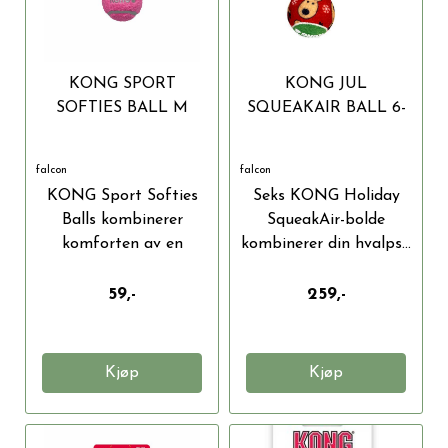
KONG SPORT
KONG JUL
SOFTIES BALL M
SQUEAKAIR BALL 6-
PAKKE M
falcon
falcon
KONG Sport Softies
Seks KONG Holiday
Balls kombinerer
SqueakAir-bolde
komforten av en
kombinerer din hvalps...
plysjleke med...
59,-
259,-
Kjøp
Kjøp