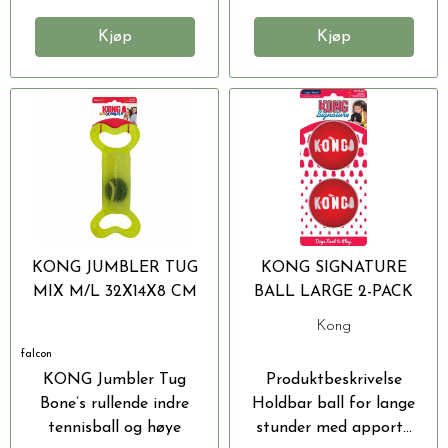
Kjøp
Kjøp
KONG JUMBLER TUG
KONG SIGNATURE
MIX M/L 32X14X8 CM
BALL LARGE 2-PACK
8CM
Kong
falcon
KONG Jumbler Tug
Produktbeskrivelse
Bone’s rullende indre
Holdbar ball for lange
tennisball og høye
stunder med apport...