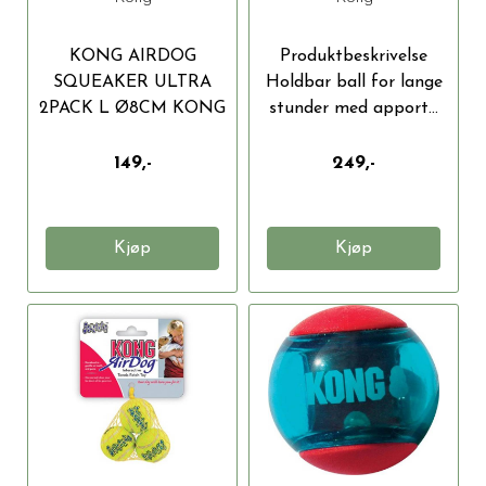
KONG AIRDOG
Produktbeskrivelse
SQUEAKER ULTRA
Holdbar ball for lange
2PACK L Ø8CM KONG
stunder med apport...
SqueakAir®...
149,-
249,-
Kjøp
Kjøp