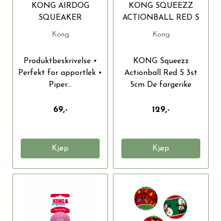
KONG AIRDOG
KONG SQUEEZZ
SQUEAKER
ACTIONBALL RED S
TENNISBALL 3PACK
3ST 5CM
Kong
Kong
XS 4CM
Produktbeskrivelse •
KONG Squeezz
Perfekt for apportlek •
Actionball Red S 3st
Piper...
5cm De fargerike
ballene i...
69,-
129,-
Kjøp
Kjøp