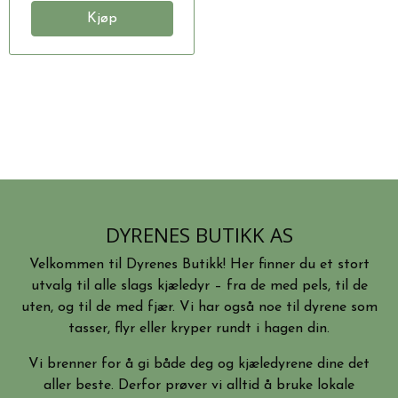
Kjøp
DYRENES BUTIKK AS
Velkommen til Dyrenes Butikk! Her finner du et stort
utvalg til alle slags kjæledyr – fra de med pels, til de
uten, og til de med fjær. Vi har også noe til dyrene som
tasser, flyr eller kryper rundt i hagen din.
Vi brenner for å gi både deg og kjæledyrene dine det
aller beste. Derfor prøver vi alltid å bruke lokale