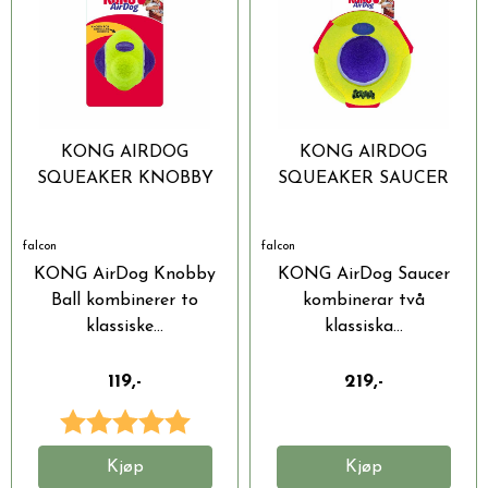
KONG AIRDOG
KONG AIRDOG
SQUEAKER KNOBBY
SQUEAKER SAUCER
BALL M/L
M/L
falcon
falcon
KONG AirDog Knobby
KONG AirDog Saucer
Ball kombinerer to
kombinerar två
klassiske...
klassiska...
119,-
219,-
Karakter:
5.0 av 5 mulige
Kjøp
Kjøp