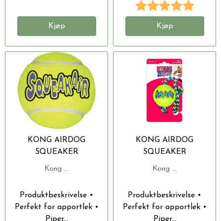
Karakter:
5.0 av 
Kjøp
Kjøp
KONG AIRDOG
KONG AIRDOG
SQUEAKER
SQUEAKER
TENNISBALL L 8CM
TENNISBALL M TAU
Kong ...
Kong ...
7CM
Produktbeskrivelse •
Produktbeskrivelse •
Perfekt for apportlek •
Perfekt for apportlek •
Piper...
Piper...