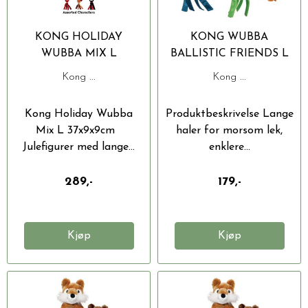
KONG HOLIDAY
KONG WUBBA
WUBBA MIX L
BALLISTIC FRIENDS L
37X9X9CM
42X11X11.5CM
Kong ...
Kong ...
Kong Holiday Wubba
Produktbeskrivelse Lange
Mix L 37x9x9cm
haler for morsom lek,
Julefigurer med lange...
enklere...
289,-
179,-
Kjøp
Kjøp