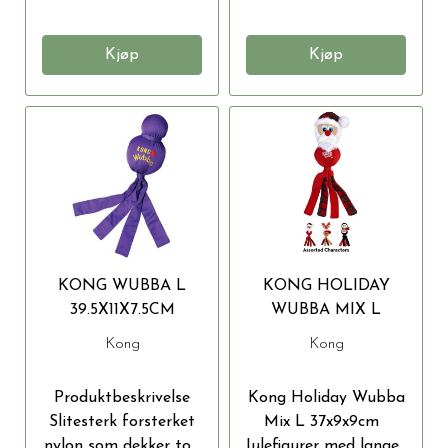
Kjøp
Kjøp
KONG WUBBA L
KONG HOLIDAY
39.5X11X7.5CM
WUBBA MIX L
37X9X9CM
Kong
Kong
Produktbeskrivelse
Kong Holiday Wubba
Slitesterk forsterket
Mix L 37x9x9cm
nylon som dekker to...
Julefigurer med lange...