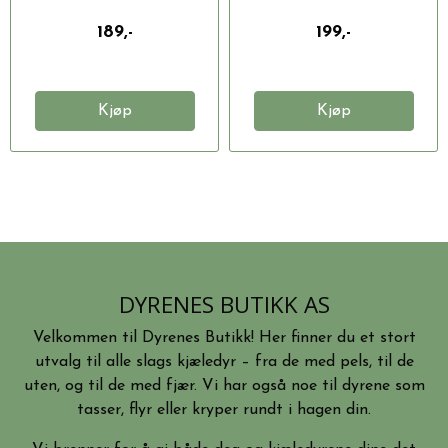
189,-
199,-
Kjøp
Kjøp
DYRENES BUTIKK AS
Velkommen til Dyrenes Butikk! Her finner du et stort
utvalg til alle slags kjæledyr – fra de med pels, til de
uten, og til de med fjær. Vi har også noe til dyrene som
tasser, flyr eller kryper rundt i hagen din.