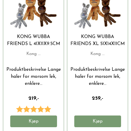
KONG WUBBA
KONG WUBBA
FRIENDS L 41X11X9.5CM
FRIENDS XL 51X14X11CM
Kong ...
Kong ...
Produktbeskrivelse Lange
Produktbeskrivelse Lange
haler for morsom lek,
haler for morsom lek,
enklere...
enklere...
219,-
259,-
Karakter:
5.0 av 5 mulige
Kjøp
Kjøp