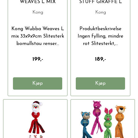
WEAVES L MIX
STUFF GIRAFFE L
33X9X9CM
Kong
Kong
Kong Wubba Weaves L
Produktbeskrivelse
mix 33x9x9cm Slitesterk
Ingen fylling, mindre
bomullstau renser...
rot Slitesterkt,...
199,-
189,-
Kjøp
Kjøp