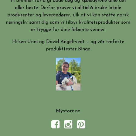
Vi brenner for å gi både deg og kjæledyrene dine det
aller beste. Derfor prøver vi alltid å bruke lokale
produsenter og leverandører, slik at vi kan støtte norsk
næringsliv samtidig som vi tilbyr kvalitetsprodukter som
er trygge for dine firbente venner.
Hilsen Unni og David Angeltvedt – og vår trofaste
produkttester Bingo
Mystore.no