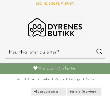
600
,- KR IGJEN TIL FRI FRAKT!
Kjæledyr i våre hjerter
Hjem
Hund
Tørrfor
Acana
Heritage
Senior