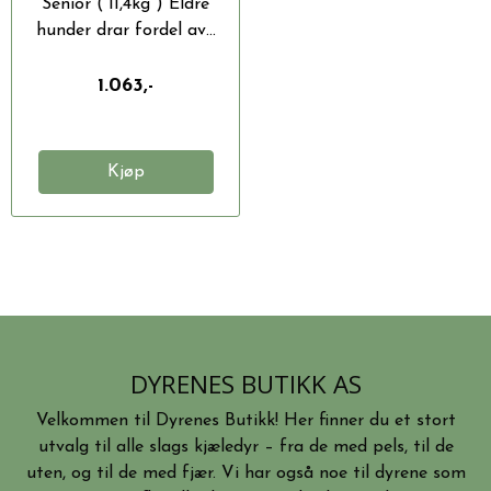
Senior ( 11,4kg ) Eldre
hunder drar fordel av...
1.063,-
Kjøp
DYRENES BUTIKK AS
Velkommen til Dyrenes Butikk! Her finner du et stort
utvalg til alle slags kjæledyr – fra de med pels, til de
uten, og til de med fjær. Vi har også noe til dyrene som