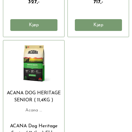
327,-
717,-
Kjøp
Kjøp
ACANA DOG HERITAGE
SENIOR ( 11,4KG )
Acana ...
ACANA Dog Heritage