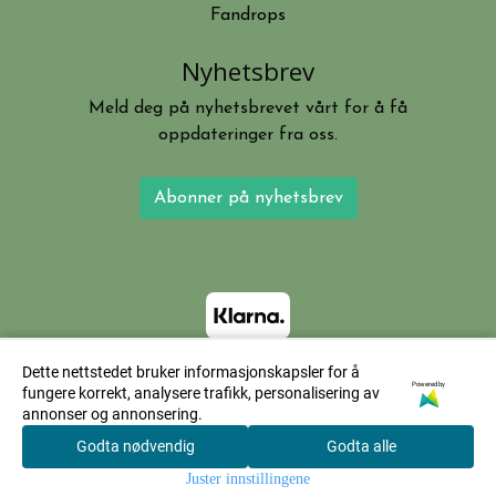
Fandrops
Nyhetsbrev
Meld deg på nyhetsbrevet vårt for å få
oppdateringer fra oss.
Abonner på nyhetsbrev
Dette nettstedet bruker informasjonskapsler for å
Powered by
fungere korrekt, analysere trafikk, personalisering av
annonser og annonsering.
Godta nødvendig
Godta alle
0
Juster innstillingene
Hjem
Meny
Søk
Konto
Handlekurv