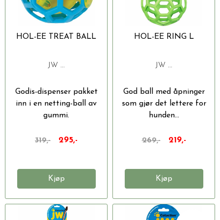
HOL-EE TREAT BALL
HOL-EE RING L
JW ...
JW ...
Godis-dispenser pakket
God ball med åpninger
inn i en netting-ball av
som gjør det lettere for
gummi.
hunden...
295,-
219,-
319,-
269,-
Kjøp
Kjøp