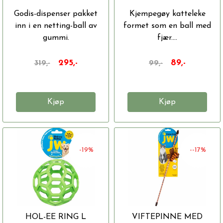
Godis-dispenser pakket
Kjempegøy katteleke
inn i en netting-ball av
formet som en ball med
gummi.
fjær....
295,-
89,-
319,-
99,-
Kjøp
Kjøp
-19%
--17%
HOL-EE RING L
VIFTEPINNE MED