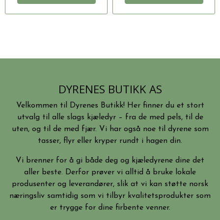
DYRENES BUTIKK AS
Velkommen til Dyrenes Butikk! Her finner du et stort
utvalg til alle slags kjæledyr – fra de med pels, til de
uten, og til de med fjær. Vi har også noe til dyrene som
tasser, flyr eller kryper rundt i hagen din.
Vi brenner for å gi både deg og kjæledyrene dine det
aller beste. Derfor prøver vi alltid å bruke lokale
produsenter og leverandører, slik at vi kan støtte norsk
næringsliv samtidig som vi tilbyr kvalitetsprodukter som
er trygge for dine firbente venner.