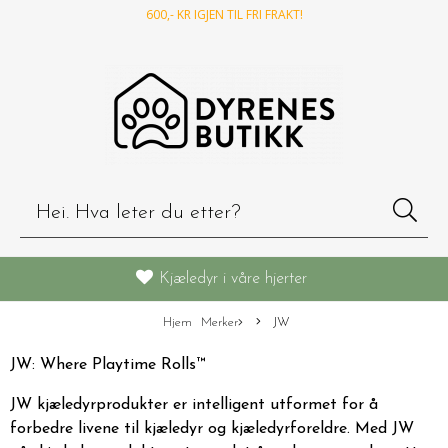
600
,- KR IGJEN TIL FRI FRAKT!
Kjæledyr i våre hjerter
Hjem
Merker
JW
JW: Where Playtime Rolls™
JW kjæledyrprodukter er intelligent utformet for å
forbedre livene til kjæledyr og kjæledyrforeldre. Med JW