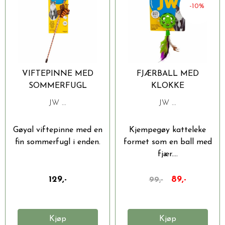
-10%
VIFTEPINNE MED
FJÆRBALL MED
SOMMERFUGL
KLOKKE
JW ...
JW ...
Gøyal viftepinne med en
Kjempegøy katteleke
fin sommerfugl i enden.
formet som en ball med
fjær....
129,-
89,-
99,-
Kjøp
Kjøp