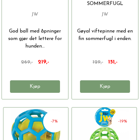
SOMMERFUGL
JW
JW
God ball med åpninger
Gøyal viftepinne med en
som gjør det lettere for
fin sommerfugl i enden.
hunden...
219,-
151,-
269,-
129,-
Kjøp
Kjøp
-7%
-19%