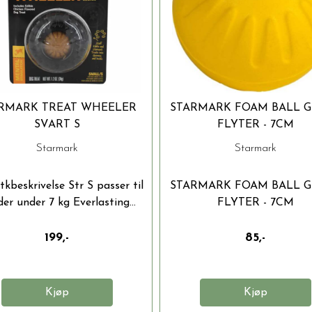
RMARK TREAT WHEELER
STARMARK FOAM BALL 
SVART S
FLYTER - 7CM
Starmark
Starmark
kbeskrivelse Str S passer til
STARMARK FOAM BALL 
er under 7 kg Everlasting...
FLYTER - 7CM
Produktbeskrivelse...
199,-
85,-
Kjøp
Kjøp