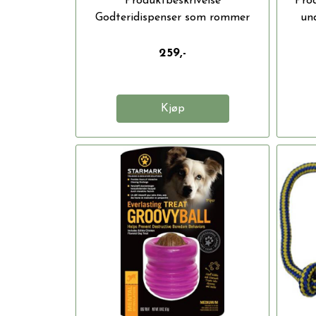
Produktbeskrivelse
Prod
Godteridispenser som rommer
und
opptil tre kopper...
259,-
Kjøp