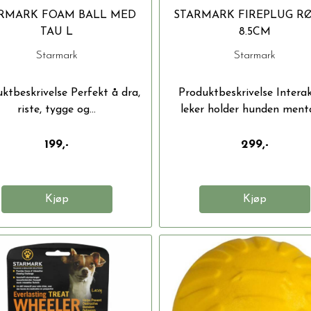
RMARK FOAM BALL MED
STARMARK FIREPLUG R
TAU L
8.5CM
Starmark
Starmark
ktbeskrivelse Perfekt å dra,
Produktbeskrivelse Interak
riste, tygge og...
leker holder hunden mental
199,-
299,-
Kjøp
Kjøp