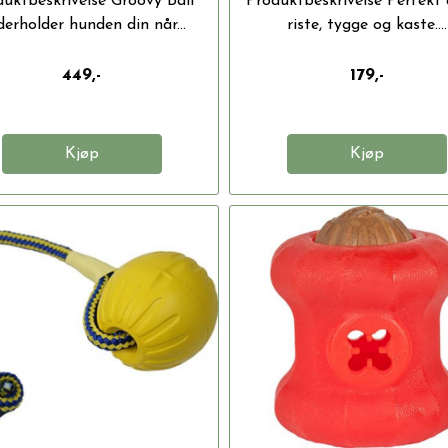
uktbeskrivelse Groovy Ball
Produktbeskrivelse Perfekt 
erholder hunden din når...
riste, tygge og kaste....
449,-
179,-
Kjøp
Kjøp