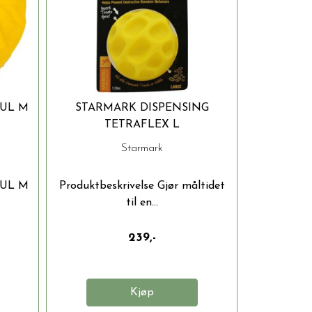
GUL M
STARMARK DISPENSING
TETRAFLEX L
Starmark
GUL M
Produktbeskrivelse Gjør måltidet
til en...
239,-
Kjøp