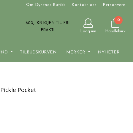
Om Dyrenes Butikk
Kontakt oss
Personvern
0
600
,- KR IGJEN TIL FRI
FRAKT!
Logg inn
Handlekurv
UND
TILBUDSKURVEN
MERKER
NYHETER
Pickle Pocket