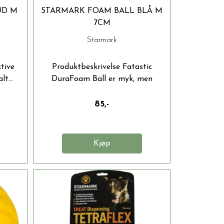
ØD M
STARMARK FOAM BALL BLÅ M
7CM
Starmark
tive
Produktbeskrivelse Fatastic
t...
DuraFoam Ball er myk, men
ekstremt...
85,-
Kjøp