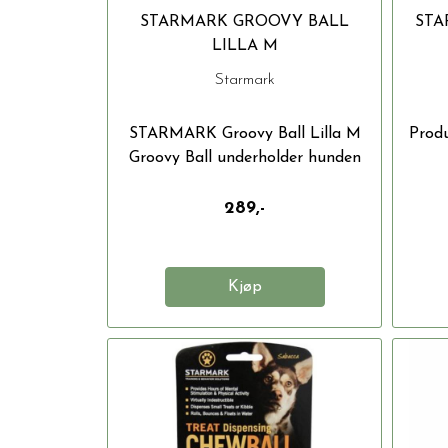
STARMARK GROOVY BALL
STA
LILLA M
Starmark
STARMARK Groovy Ball Lilla M
Produ
Groovy Ball underholder hunden
din...
289,-
Kjøp