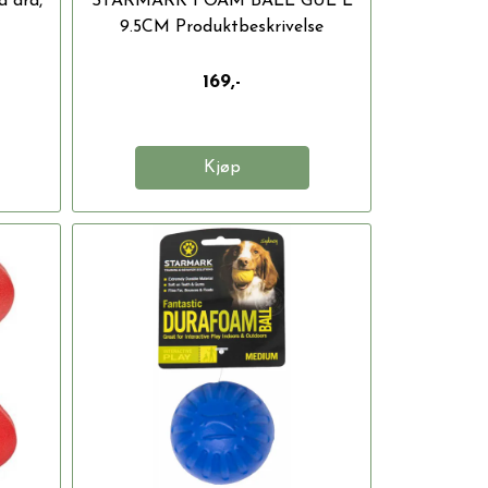
å dra,
STARMARK FOAM BALL GUL L
9.5CM Produktbeskrivelse
Fantastic Foam...
169,-
Kjøp