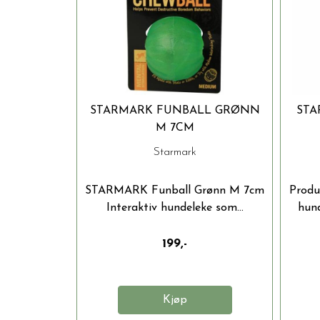
STARMARK FUNBALL GRØNN
STA
M 7CM
Starmark
STARMARK Funball Grønn M 7cm
Produt
Interaktiv hundeleke som...
hund
199,-
Kjøp